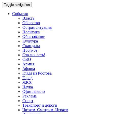
Toggle navigation
События
Власть
Общество
Острая ситуация
Политика
Образование
Культура
Скандалы
Прогноз
Отклик есть!
СВО
Армия
Афиша
Глядя из Ростова
Город
ЖКХ
Наука
Официально
Реклама
Спорт
Транспорт и дороги
Читаем. Смотрим. Играем