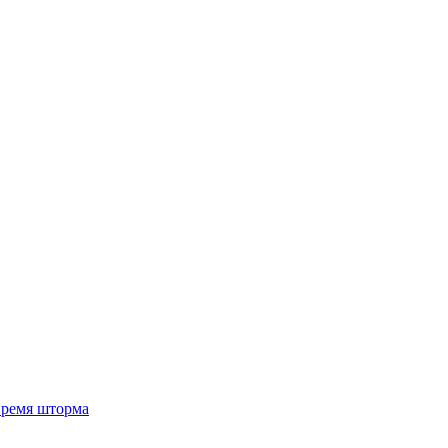
 время шторма