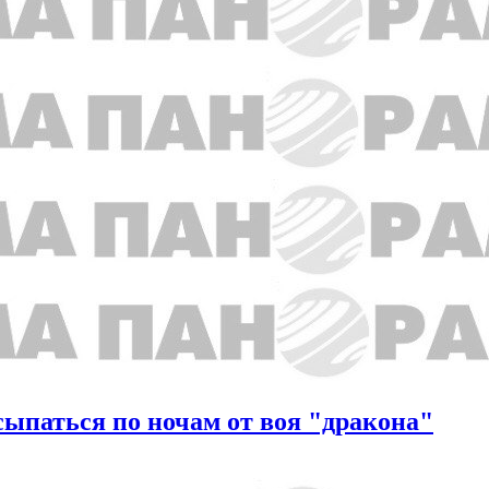
сыпаться по ночам от воя "дракона"