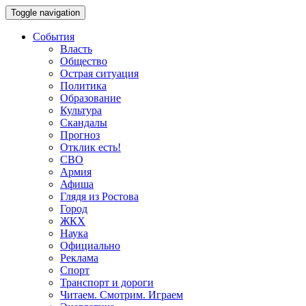
Toggle navigation
События
Власть
Общество
Острая ситуация
Политика
Образование
Культура
Скандалы
Прогноз
Отклик есть!
СВО
Армия
Афиша
Глядя из Ростова
Город
ЖКХ
Наука
Официально
Реклама
Спорт
Транспорт и дороги
Читаем. Смотрим. Играем