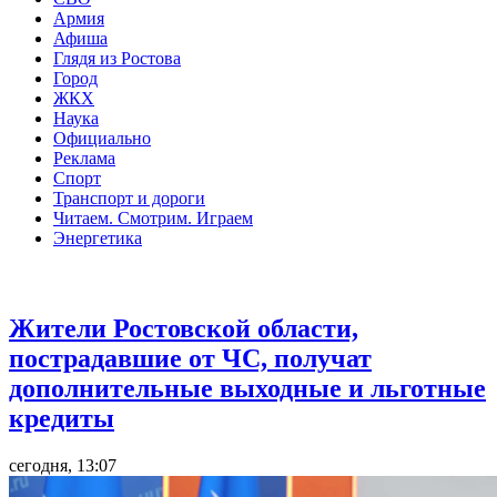
Армия
Афиша
Глядя из Ростова
Город
ЖКХ
Наука
Официально
Реклама
Спорт
Транспорт и дороги
Читаем. Смотрим. Играем
Энергетика
Общество
Жители Ростовской области,
пострадавшие от ЧС, получат
дополнительные выходные и льготные
кредиты
сегодня, 13:07