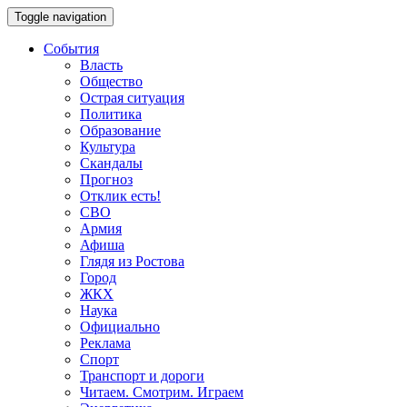
Toggle navigation
События
Власть
Общество
Острая ситуация
Политика
Образование
Культура
Скандалы
Прогноз
Отклик есть!
СВО
Армия
Афиша
Глядя из Ростова
Город
ЖКХ
Наука
Официально
Реклама
Спорт
Транспорт и дороги
Читаем. Смотрим. Играем