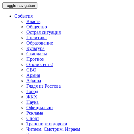
Toggle navigation
События
Власть
Общество
Острая ситуация
Политика
Образование
Культура
Скандалы
Прогноз
Отклик есть!
СВО
Армия
Афиша
Глядя из Ростова
Город
ЖКХ
Наука
Официально
Реклама
Спорт
Транспорт и дороги
Читаем. Смотрим. Играем