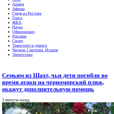
Армия
Афиша
Глядя из Ростова
Город
ЖКХ
Наука
Официально
Реклама
Спорт
Транспорт и дороги
Читаем. Смотрим. Играем
Энергетика
Общество
Семьям из Шахт, чьи дети погибли во
время атаки на черноморский пляж,
окажут дополнительную помощь
3 минуты назад