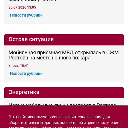
1
СВО
Этот сайт использует «cookies» и интернет-сервис для
Семьи героев СВО с временной регистрацией
сбора технических данных посетителей с целью получения