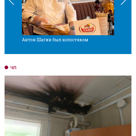
Антон Шагин был холостяком
Разв
ЧП