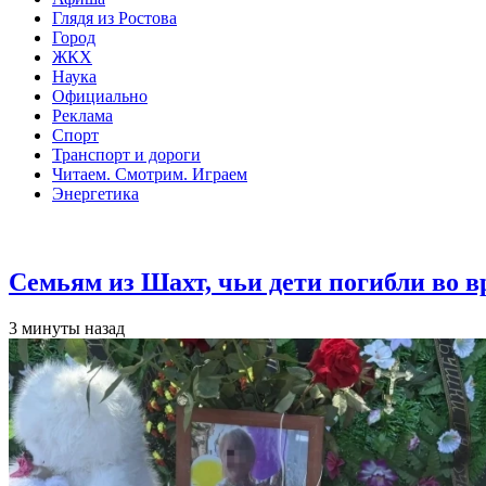
Глядя из Ростова
Город
ЖКХ
Наука
Официально
Реклама
Спорт
Транспорт и дороги
Читаем. Смотрим. Играем
Энергетика
Общество
Семьям из Шахт, чьи дети погибли во 
3 минуты назад