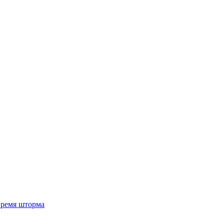
 время шторма