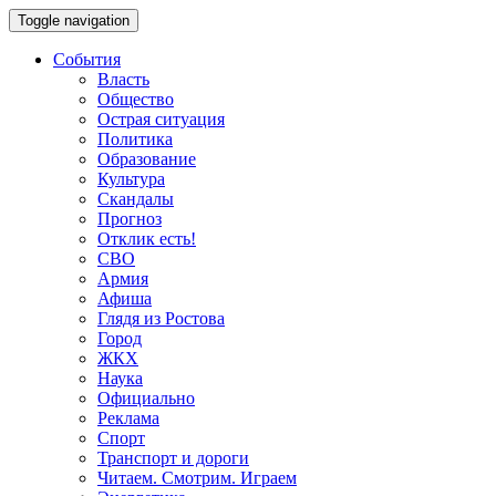
Toggle navigation
События
Власть
Общество
Острая ситуация
Политика
Образование
Культура
Скандалы
Прогноз
Отклик есть!
СВО
Армия
Афиша
Глядя из Ростова
Город
ЖКХ
Наука
Официально
Реклама
Спорт
Транспорт и дороги
Читаем. Смотрим. Играем