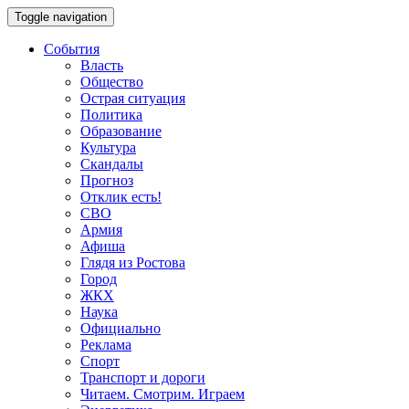
Toggle navigation
События
Власть
Общество
Острая ситуация
Политика
Образование
Культура
Скандалы
Прогноз
Отклик есть!
СВО
Армия
Афиша
Глядя из Ростова
Город
ЖКХ
Наука
Официально
Реклама
Спорт
Транспорт и дороги
Читаем. Смотрим. Играем