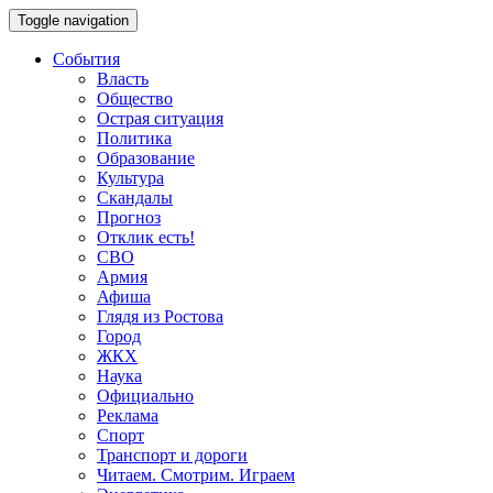
Toggle navigation
События
Власть
Общество
Острая ситуация
Политика
Образование
Культура
Скандалы
Прогноз
Отклик есть!
СВО
Армия
Афиша
Глядя из Ростова
Город
ЖКХ
Наука
Официально
Реклама
Спорт
Транспорт и дороги
Читаем. Смотрим. Играем