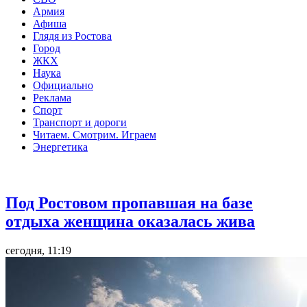
Армия
Афиша
Глядя из Ростова
Город
ЖКХ
Наука
Официально
Реклама
Спорт
Транспорт и дороги
Читаем. Смотрим. Играем
Энергетика
Общество
Под Ростовом пропавшая на базе
отдыха женщина оказалась жива
сегодня, 11:19