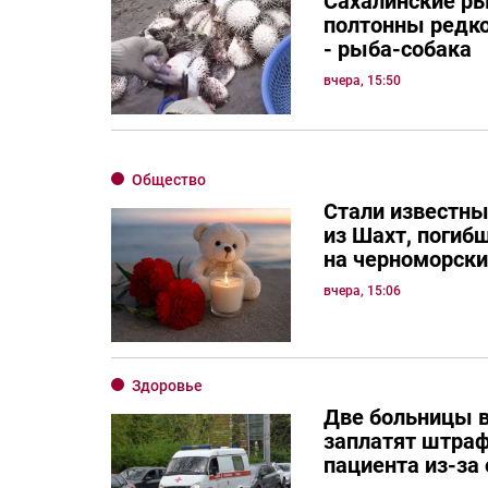
Сахалинские р
полтонны редко
- рыба-собака
вчера, 15:50
Общество
Стали известны
из Шахт, погиб
на черноморск
вчера, 15:06
Здоровье
Две больницы в
заплатят штраф
пациента из-за