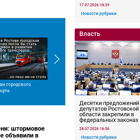
17.07.2026 18:29
Новости рубрики
Власть
ие городского
Красной нитью
Че
орта
Десятки предложений
депутатов Ростовской
области закрепили в
федеральных законах
тени: штормовое
28.07.2026 16:56
е объявили в
Новости рубрики