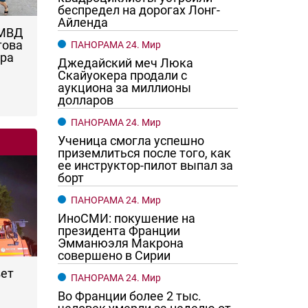
беспредел на дорогах Лонг-
Айленда
 МВД
това
ПАНОРАМА 24. Мир
ара
Джедайский меч Люка
Скайуокера продали с
аукциона за миллионы
долларов
ПАНОРАМА 24. Мир
Ученица смогла успешно
приземлиться после того, как
ее инструктор-пилот выпал за
борт
ПАНОРАМА 24. Мир
ИноСМИ: покушение на
президента Франции
Эмманюэля Макрона
совершено в Сирии
вет
ПАНОРАМА 24. Мир
Во Франции более 2 тыс.