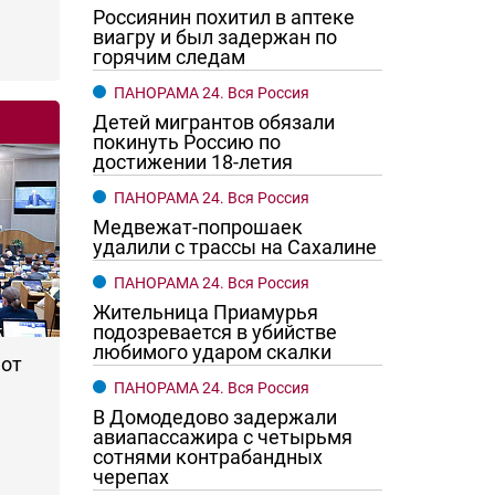
Россиянин похитил в аптеке
виагру и был задержан по
горячим следам
ПАНОРАМА 24. Вся Россия
Детей мигрантов обязали
покинуть Россию по
достижении 18-летия
ПАНОРАМА 24. Вся Россия
Медвежат-попрошаек
удалили с трассы на Сахалине
ПАНОРАМА 24. Вся Россия
го хотят женщины?
Ростовчане смотрите в оба
Жительница Приамурья
подозревается в убийстве
любимого ударом скалки
 от
ПАНОРАМА 24. Вся Россия
В Домодедово задержали
авиапассажира с четырьмя
сотнями контрабандных
черепах