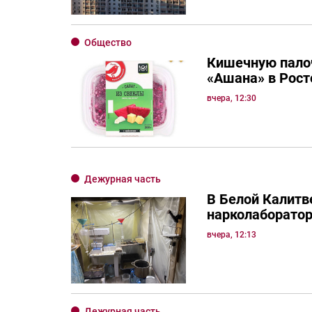
Общество
Кишечную палоч
«Ашана» в Рост
вчера, 12:30
Дежурная часть
В Белой Калитв
нарколаборато
вчера, 12:13
Дежурная часть