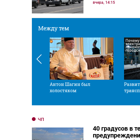
вчера, 14:15
Между тем
 смотрите в оба
Антон Шагин был
Развит
холостяком
трансп
ЧП
40 градусов в 
предупреждени