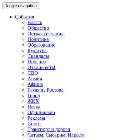
Toggle navigation
События
Власть
Общество
Острая ситуация
Политика
Образование
Культура
Скандалы
Прогноз
Отклик есть!
СВО
Армия
Афиша
Глядя из Ростова
Город
ЖКХ
Наука
Официально
Реклама
Спорт
Транспорт и дороги
Читаем. Смотрим. Играем