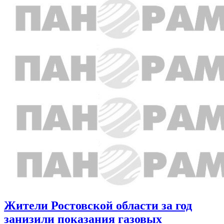
Жители Ростовской области за год
занизили показания газовых