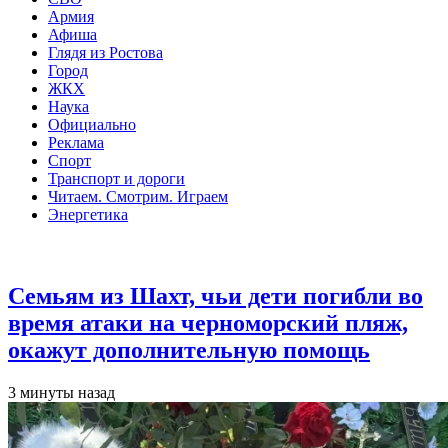
Армия
Афиша
Глядя из Ростова
Город
ЖКХ
Наука
Официально
Реклама
Спорт
Транспорт и дороги
Читаем. Смотрим. Играем
Энергетика
Общество
Семьям из Шахт, чьи дети погибли во
время атаки на черноморский пляж,
окажут дополнительную помощь
3 минуты назад