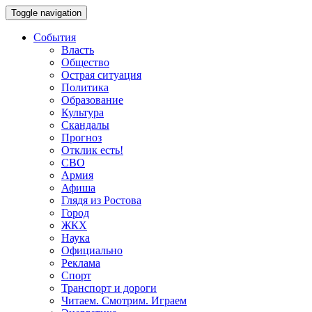
Toggle navigation
События
Власть
Общество
Острая ситуация
Политика
Образование
Культура
Скандалы
Прогноз
Отклик есть!
СВО
Армия
Афиша
Глядя из Ростова
Город
ЖКХ
Наука
Официально
Реклама
Спорт
Транспорт и дороги
Читаем. Смотрим. Играем