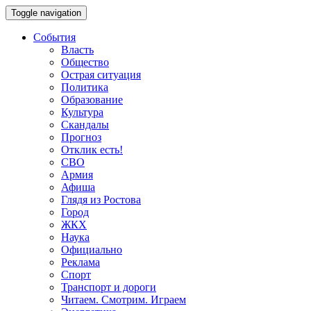
Toggle navigation
События
Власть
Общество
Острая ситуация
Политика
Образование
Культура
Скандалы
Прогноз
Отклик есть!
СВО
Армия
Афиша
Глядя из Ростова
Город
ЖКХ
Наука
Официально
Реклама
Спорт
Транспорт и дороги
Читаем. Смотрим. Играем