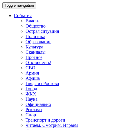
Toggle navigation
События
Власть
Общество
Острая ситуация
Политика
Образование
Культура
Скандалы
Прогноз
Отклик есть!
СВО
Армия
Афиша
Глядя из Ростова
Город
ЖКХ
Наука
Официально
Реклама
Спорт
Транспорт и дороги
Читаем. Смотрим. Играем