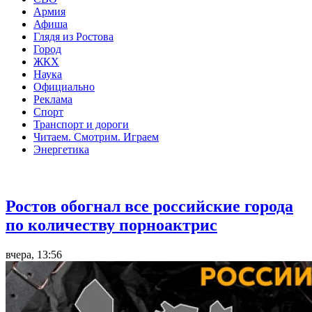
Армия
Афиша
Глядя из Ростова
Город
ЖКХ
Наука
Официально
Реклама
Спорт
Транспорт и дороги
Читаем. Смотрим. Играем
Энергетика
Общество
Ростов обогнал все российские города
по количеству порноактрис
вчера, 13:56