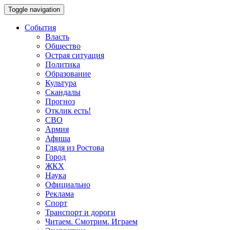
Toggle navigation
События
Власть
Общество
Острая ситуация
Политика
Образование
Культура
Скандалы
Прогноз
Отклик есть!
СВО
Армия
Афиша
Глядя из Ростова
Город
ЖКХ
Наука
Официально
Реклама
Спорт
Транспорт и дороги
Читаем. Смотрим. Играем