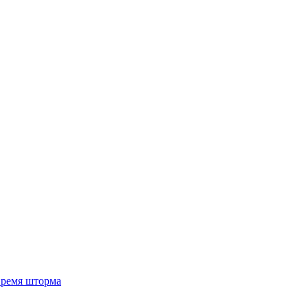
 время шторма