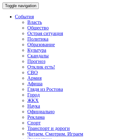
Toggle navigation
События
Власть
Общество
Острая ситуация
Политика
Образование
Культура
Скандалы
Прогноз
Отклик есть!
СВО
Армия
Афиша
Глядя из Ростова
Город
ЖКХ
Наука
Официально
Реклама
Спорт
Транспорт и дороги
Читаем. Смотрим. Играем