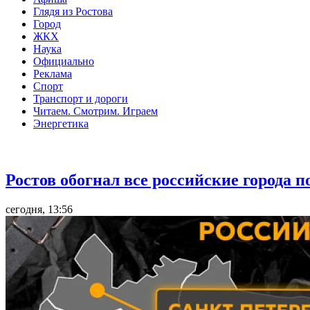
Глядя из Ростова
Город
ЖКХ
Наука
Официально
Реклама
Спорт
Транспорт и дороги
Читаем. Смотрим. Играем
Энергетика
Общество
Ростов обогнал все российские города 
сегодня, 13:56