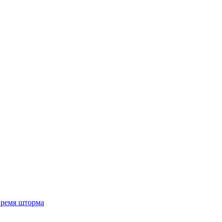
 время шторма