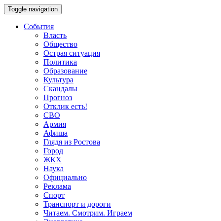
Toggle navigation
События
Власть
Общество
Острая ситуация
Политика
Образование
Культура
Скандалы
Прогноз
Отклик есть!
СВО
Армия
Афиша
Глядя из Ростова
Город
ЖКХ
Наука
Официально
Реклама
Спорт
Транспорт и дороги
Читаем. Смотрим. Играем