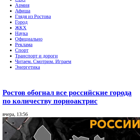
Армия
Афиша
Глядя из Ростова
Город
ЖКХ
Наука
Официально
Реклама
Спорт
Транспорт и дороги
Читаем. Смотрим. Играем
Энергетика
Общество
Ростов обогнал все российские города
по количеству порноактрис
вчера, 13:56