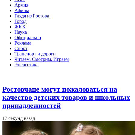
Армия
Афиша
Глядя из Ростова
Город
ЖКХ
Наука
Официально
Реклама
Спорт
Транспорт и дороги
Читаем. Смотрим. Играем
Энергетика
Общество
Ростовчане могут пожаловаться на
качество детских товаров и школьных
принадлежностей
17 секунд назад