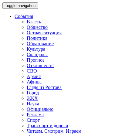
Toggle navigation
События
Власть
Общество
Острая ситуация
Политика
Образование
Культура
Скандалы
Прогноз
Отклик есть!
СВО
Армия
Афиша
Глядя из Ростова
Город
ЖКХ
Наука
Официально
Реклама
Спорт
Транспорт и дороги
Читаем. Смотрим. Играем