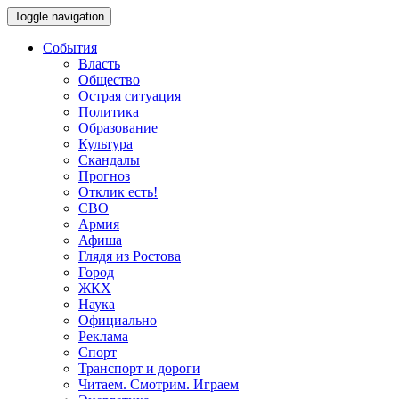
Toggle navigation
События
Власть
Общество
Острая ситуация
Политика
Образование
Культура
Скандалы
Прогноз
Отклик есть!
СВО
Армия
Афиша
Глядя из Ростова
Город
ЖКХ
Наука
Официально
Реклама
Спорт
Транспорт и дороги
Читаем. Смотрим. Играем