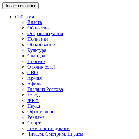
Toggle navigation
События
Власть
Общество
Острая ситуация
Политика
Образование
Культура
Скандалы
Прогноз
Отклик есть!
СВО
Армия
Афиша
Глядя из Ростова
Город
ЖКХ
Наука
Официально
Реклама
Спорт
Транспорт и дороги
Читаем. Смотрим. Играем