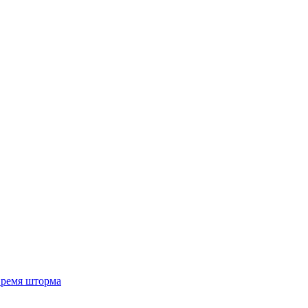
 время шторма