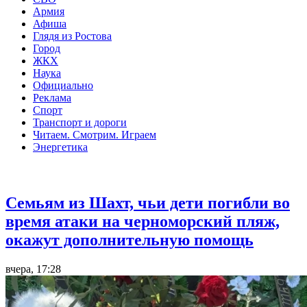
Армия
Афиша
Глядя из Ростова
Город
ЖКХ
Наука
Официально
Реклама
Спорт
Транспорт и дороги
Читаем. Смотрим. Играем
Энергетика
Общество
Семьям из Шахт, чьи дети погибли во
время атаки на черноморский пляж,
окажут дополнительную помощь
вчера, 17:28