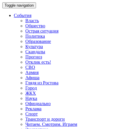
Toggle navigation
События
Власть
Общество
Острая ситуация
Политика
Образование
Культура
Скандалы
Прогноз
Отклик есть!
СВО
Армия
Афиша
Глядя из Ростова
Город
ЖКХ
Наука
Официально
Реклама
Спорт
Транспорт и дороги
Читаем. Смотрим. Играем