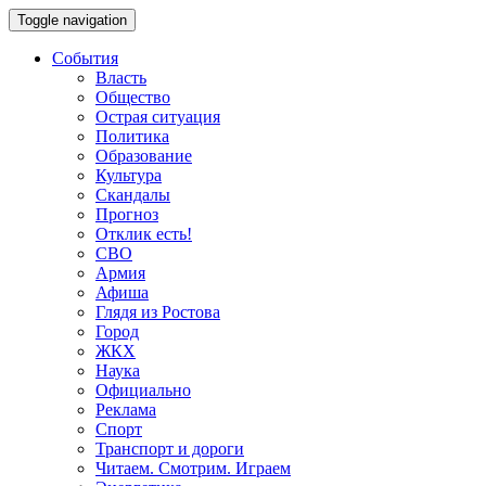
Toggle navigation
События
Власть
Общество
Острая ситуация
Политика
Образование
Культура
Скандалы
Прогноз
Отклик есть!
СВО
Армия
Афиша
Глядя из Ростова
Город
ЖКХ
Наука
Официально
Реклама
Спорт
Транспорт и дороги
Читаем. Смотрим. Играем