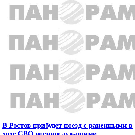
В Ростов прибудет поезд с раненными в
ходе СВО военнослужащими