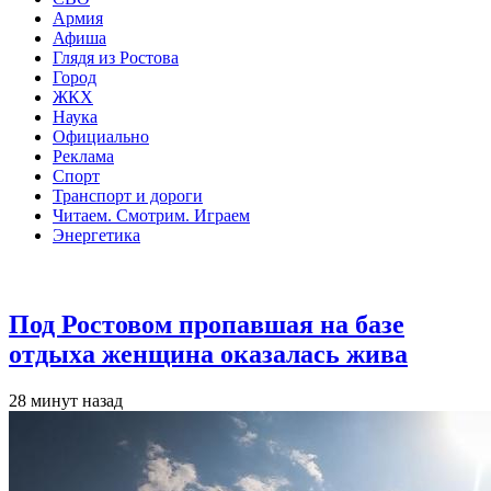
Армия
Афиша
Глядя из Ростова
Город
ЖКХ
Наука
Официально
Реклама
Спорт
Транспорт и дороги
Читаем. Смотрим. Играем
Энергетика
Общество
Под Ростовом пропавшая на базе
отдыха женщина оказалась жива
28 минут назад