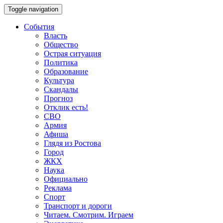
Toggle navigation
События
Власть
Общество
Острая ситуация
Политика
Образование
Культура
Скандалы
Прогноз
Отклик есть!
СВО
Армия
Афиша
Глядя из Ростова
Город
ЖКХ
Наука
Официально
Реклама
Спорт
Транспорт и дороги
Читаем. Смотрим. Играем