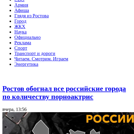
Армия
Афиша
Глядя из Ростова
Город
ЖКХ
Наука
Официально
Реклама
Спорт
Транспорт и дороги
Читаем. Смотрим. Играем
Энергетика
Общество
Ростов обогнал все российские города
по количеству порноактрис
вчера, 13:56