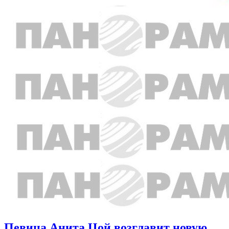
Певица Анита Цой возглавит новую