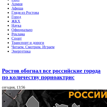
Армия
Афиша
Глядя из Ростова
Город
ЖКХ
Наука
Официально
Реклама
Спорт
Транспорт и дороги
Читаем. Смотрим. Играем
Энергетика
Общество
Ростов обогнал все российские города
по количеству порноактрис
сегодня, 13:56