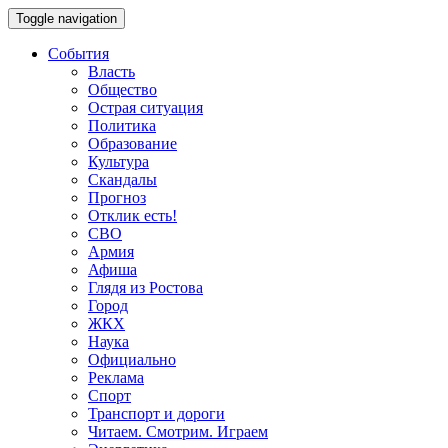
Toggle navigation
События
Власть
Общество
Острая ситуация
Политика
Образование
Культура
Скандалы
Прогноз
Отклик есть!
СВО
Армия
Афиша
Глядя из Ростова
Город
ЖКХ
Наука
Официально
Реклама
Спорт
Транспорт и дороги
Читаем. Смотрим. Играем