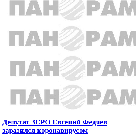
Депутат ЗСРО Евгений Федяев
заразился коронавирусом