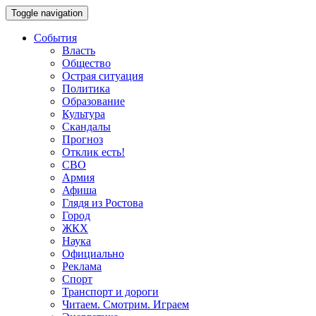
Toggle navigation
События
Власть
Общество
Острая ситуация
Политика
Образование
Культура
Скандалы
Прогноз
Отклик есть!
СВО
Армия
Афиша
Глядя из Ростова
Город
ЖКХ
Наука
Официально
Реклама
Спорт
Транспорт и дороги
Читаем. Смотрим. Играем