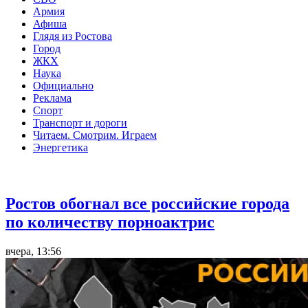
Армия
Афиша
Глядя из Ростова
Город
ЖКХ
Наука
Официально
Реклама
Спорт
Транспорт и дороги
Читаем. Смотрим. Играем
Энергетика
Общество
Ростов обогнал все российские города
по количеству порноактрис
вчера, 13:56