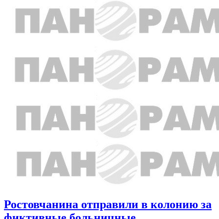
Ростовчанина отправили в колонию за
фиктивные больничные