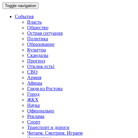
Toggle navigation
События
Власть
Общество
Острая ситуация
Политика
Образование
Культура
Скандалы
Прогноз
Отклик есть!
СВО
Армия
Афиша
Глядя из Ростова
Город
ЖКХ
Наука
Официально
Реклама
Спорт
Транспорт и дороги
Читаем. Смотрим. Играем