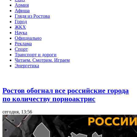
Армия
Афиша
Глядя из Ростова
Город
ЖКХ
Наука
Официально
Реклама
Спорт
Транспорт и дороги
Читаем. Смотрим. Играем
Энергетика
Общество
Ростов обогнал все российские города
по количеству порноактрис
сегодня, 13:56