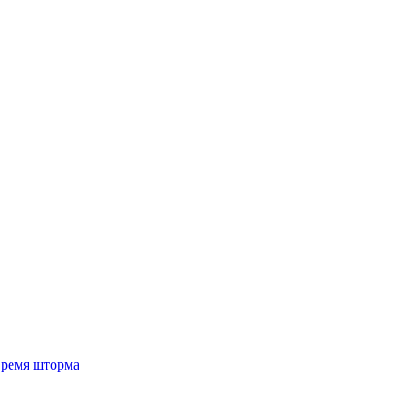
 время шторма