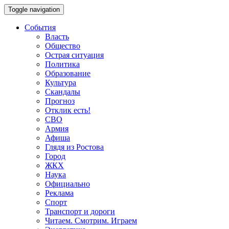
Toggle navigation
События
Власть
Общество
Острая ситуация
Политика
Образование
Культура
Скандалы
Прогноз
Отклик есть!
СВО
Армия
Афиша
Глядя из Ростова
Город
ЖКХ
Наука
Официально
Реклама
Спорт
Транспорт и дороги
Читаем. Смотрим. Играем