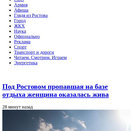
Армия
Афиша
Глядя из Ростова
Город
ЖКХ
Наука
Официально
Реклама
Спорт
Транспорт и дороги
Читаем. Смотрим. Играем
Энергетика
Общество
Под Ростовом пропавшая на базе
отдыха женщина оказалась жива
28 минут назад