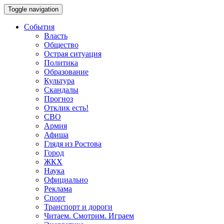
Toggle navigation
События
Власть
Общество
Острая ситуация
Политика
Образование
Культура
Скандалы
Прогноз
Отклик есть!
СВО
Армия
Афиша
Глядя из Ростова
Город
ЖКХ
Наука
Официально
Реклама
Спорт
Транспорт и дороги
Читаем. Смотрим. Играем