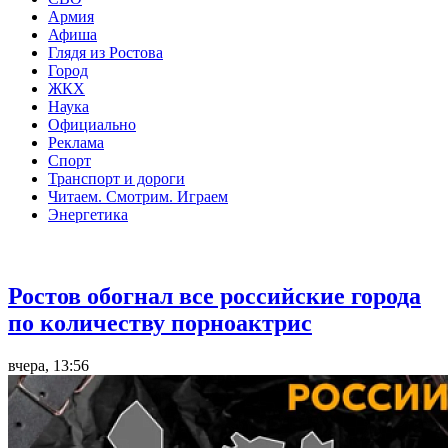
Армия
Афиша
Глядя из Ростова
Город
ЖКХ
Наука
Официально
Реклама
Спорт
Транспорт и дороги
Читаем. Смотрим. Играем
Энергетика
Общество
Ростов обогнал все российские города
по количеству порноактрис
вчера, 13:56