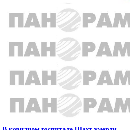
В ковидном госпитале Шахт умерли