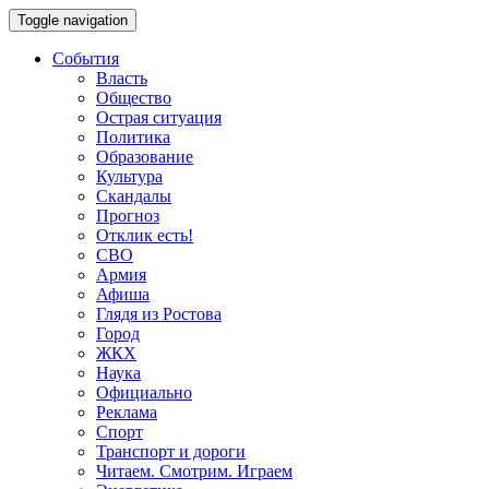
Toggle navigation
События
Власть
Общество
Острая ситуация
Политика
Образование
Культура
Скандалы
Прогноз
Отклик есть!
СВО
Армия
Афиша
Глядя из Ростова
Город
ЖКХ
Наука
Официально
Реклама
Спорт
Транспорт и дороги
Читаем. Смотрим. Играем