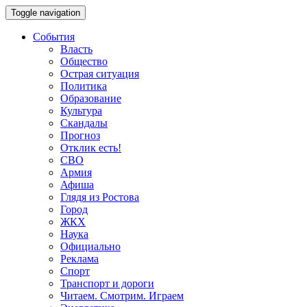
Toggle navigation
События
Власть
Общество
Острая ситуация
Политика
Образование
Культура
Скандалы
Прогноз
Отклик есть!
СВО
Армия
Афиша
Глядя из Ростова
Город
ЖКХ
Наука
Официально
Реклама
Спорт
Транспорт и дороги
Читаем. Смотрим. Играем