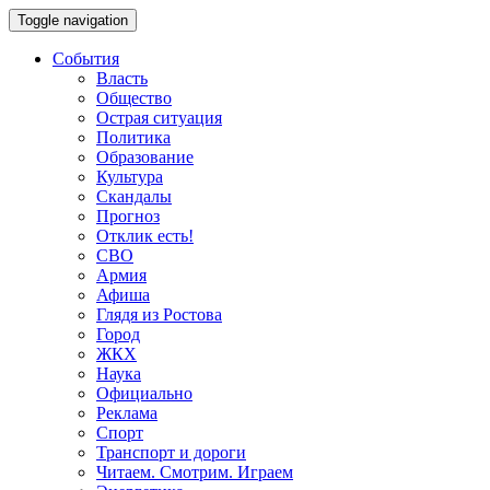
Toggle navigation
События
Власть
Общество
Острая ситуация
Политика
Образование
Культура
Скандалы
Прогноз
Отклик есть!
СВО
Армия
Афиша
Глядя из Ростова
Город
ЖКХ
Наука
Официально
Реклама
Спорт
Транспорт и дороги
Читаем. Смотрим. Играем