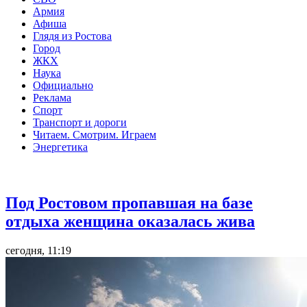
Армия
Афиша
Глядя из Ростова
Город
ЖКХ
Наука
Официально
Реклама
Спорт
Транспорт и дороги
Читаем. Смотрим. Играем
Энергетика
Общество
Под Ростовом пропавшая на базе
отдыха женщина оказалась жива
сегодня, 11:19