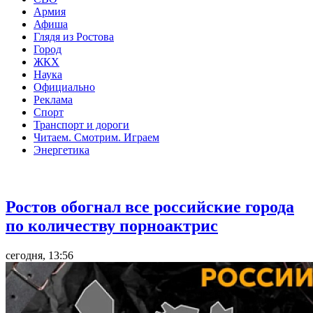
Армия
Афиша
Глядя из Ростова
Город
ЖКХ
Наука
Официально
Реклама
Спорт
Транспорт и дороги
Читаем. Смотрим. Играем
Энергетика
Общество
Ростов обогнал все российские города
по количеству порноактрис
сегодня, 13:56