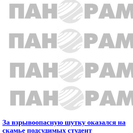
За взрывоопасную шутку оказался на
скамье подсудимых студент