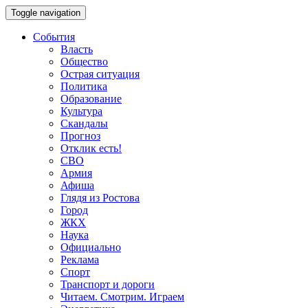
Toggle navigation
События
Власть
Общество
Острая ситуация
Политика
Образование
Культура
Скандалы
Прогноз
Отклик есть!
СВО
Армия
Афиша
Глядя из Ростова
Город
ЖКХ
Наука
Официально
Реклама
Спорт
Транспорт и дороги
Читаем. Смотрим. Играем