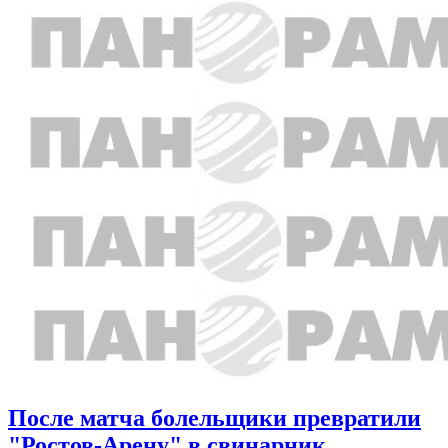
После матча болельщики превратили
"Ростов-Арену" в свинарник