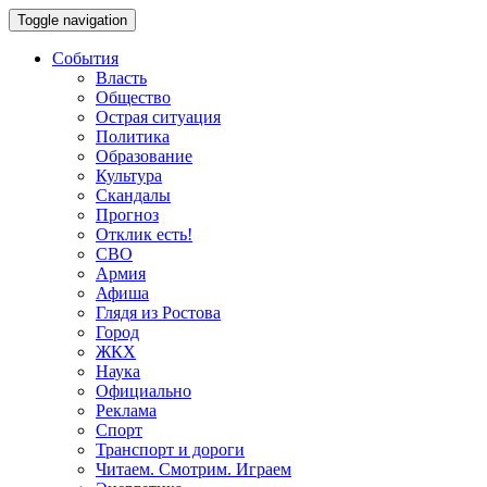
Toggle navigation
События
Власть
Общество
Острая ситуация
Политика
Образование
Культура
Скандалы
Прогноз
Отклик есть!
СВО
Армия
Афиша
Глядя из Ростова
Город
ЖКХ
Наука
Официально
Реклама
Спорт
Транспорт и дороги
Читаем. Смотрим. Играем