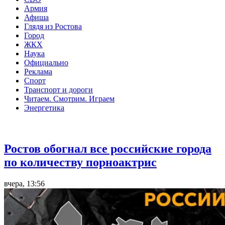
Армия
Афиша
Глядя из Ростова
Город
ЖКХ
Наука
Официально
Реклама
Спорт
Транспорт и дороги
Читаем. Смотрим. Играем
Энергетика
Общество
Ростов обогнал все российские города
по количеству порноактрис
вчера, 13:56