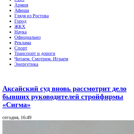
Армия
Афиша
Глядя из Ростова
Город
ЖКХ
Наука
Официально
Реклама
Спорт
Транспорт и дороги
Читаем. Смотрим. Играем
Энергетика
Общество
Аксайский суд вновь рассмотрит дело
бывших руководителей стройфирмы
«Сигма»
сегодня, 16:49