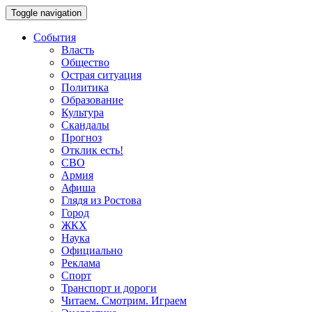
Toggle navigation
События
Власть
Общество
Острая ситуация
Политика
Образование
Культура
Скандалы
Прогноз
Отклик есть!
СВО
Армия
Афиша
Глядя из Ростова
Город
ЖКХ
Наука
Официально
Реклама
Спорт
Транспорт и дороги
Читаем. Смотрим. Играем