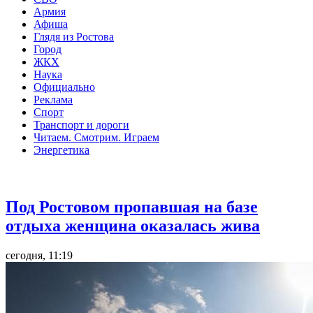
Армия
Афиша
Глядя из Ростова
Город
ЖКХ
Наука
Официально
Реклама
Спорт
Транспорт и дороги
Читаем. Смотрим. Играем
Энергетика
Общество
Под Ростовом пропавшая на базе
отдыха женщина оказалась жива
сегодня, 11:19