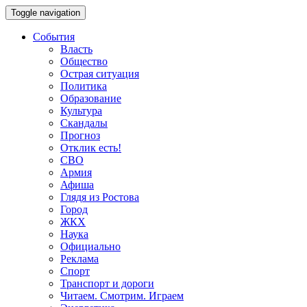
Toggle navigation
События
Власть
Общество
Острая ситуация
Политика
Образование
Культура
Скандалы
Прогноз
Отклик есть!
СВО
Армия
Афиша
Глядя из Ростова
Город
ЖКХ
Наука
Официально
Реклама
Спорт
Транспорт и дороги
Читаем. Смотрим. Играем