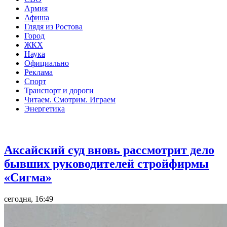
Армия
Афиша
Глядя из Ростова
Город
ЖКХ
Наука
Официально
Реклама
Спорт
Транспорт и дороги
Читаем. Смотрим. Играем
Энергетика
Общество
Аксайский суд вновь рассмотрит дело
бывших руководителей стройфирмы
«Сигма»
сегодня, 16:49