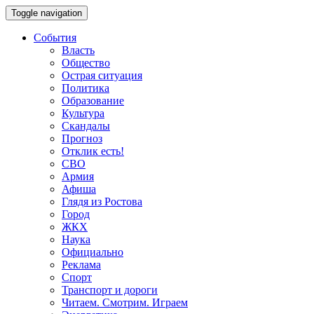
Toggle navigation
События
Власть
Общество
Острая ситуация
Политика
Образование
Культура
Скандалы
Прогноз
Отклик есть!
СВО
Армия
Афиша
Глядя из Ростова
Город
ЖКХ
Наука
Официально
Реклама
Спорт
Транспорт и дороги
Читаем. Смотрим. Играем