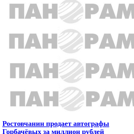
Ростовчанин продает автографы
Горбачёвых за миллион рублей