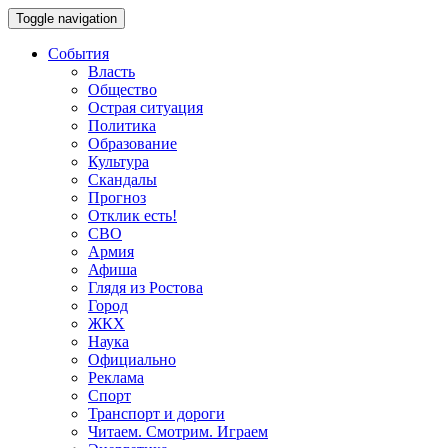
Toggle navigation
События
Власть
Общество
Острая ситуация
Политика
Образование
Культура
Скандалы
Прогноз
Отклик есть!
СВО
Армия
Афиша
Глядя из Ростова
Город
ЖКХ
Наука
Официально
Реклама
Спорт
Транспорт и дороги
Читаем. Смотрим. Играем