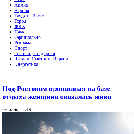
Армия
Афиша
Глядя из Ростова
Город
ЖКХ
Наука
Официально
Реклама
Спорт
Транспорт и дороги
Читаем. Смотрим. Играем
Энергетика
Общество
Под Ростовом пропавшая на базе
отдыха женщина оказалась жива
сегодня, 11:19