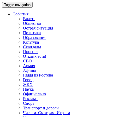
Toggle navigation
События
Власть
Общество
Острая ситуация
Политика
Образование
Культура
Скандалы
Прогноз
Отклик есть!
СВО
Армия
Афиша
Глядя из Ростова
Город
ЖКХ
Наука
Официально
Реклама
Спорт
Транспорт и дороги
Читаем. Смотрим. Играем