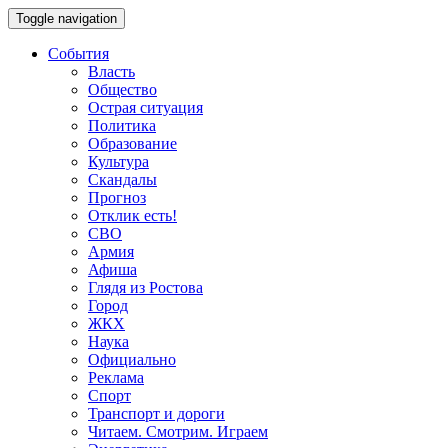
Toggle navigation
События
Власть
Общество
Острая ситуация
Политика
Образование
Культура
Скандалы
Прогноз
Отклик есть!
СВО
Армия
Афиша
Глядя из Ростова
Город
ЖКХ
Наука
Официально
Реклама
Спорт
Транспорт и дороги
Читаем. Смотрим. Играем