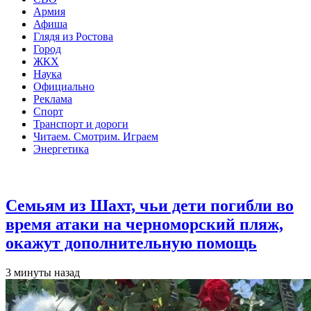
Армия
Афиша
Глядя из Ростова
Город
ЖКХ
Наука
Официально
Реклама
Спорт
Транспорт и дороги
Читаем. Смотрим. Играем
Энергетика
Общество
Семьям из Шахт, чьи дети погибли во
время атаки на черноморский пляж,
окажут дополнительную помощь
3 минуты назад