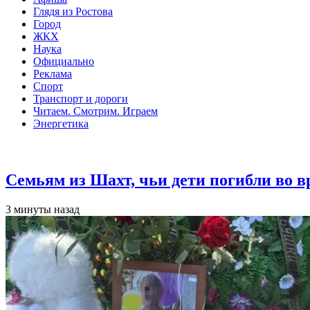
Глядя из Ростова
Город
ЖКХ
Наука
Официально
Реклама
Спорт
Транспорт и дороги
Читаем. Смотрим. Играем
Энергетика
Общество
Семьям из Шахт, чьи дети погибли во 
3 минуты назад