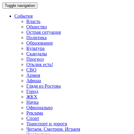
Toggle navigation
События
Власть
Общество
Острая ситуация
Политика
Образование
Культура
Скандалы
Прогноз
Отклик есть!
СВО
Армия
Афиша
Глядя из Ростова
Город
ЖКХ
Наука
Официально
Реклама
Спорт
Транспорт и дороги
Читаем. Смотрим. Играем