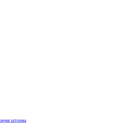
 время шторма