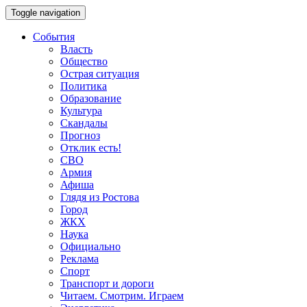
Toggle navigation
События
Власть
Общество
Острая ситуация
Политика
Образование
Культура
Скандалы
Прогноз
Отклик есть!
СВО
Армия
Афиша
Глядя из Ростова
Город
ЖКХ
Наука
Официально
Реклама
Спорт
Транспорт и дороги
Читаем. Смотрим. Играем