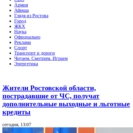
Армия
Афиша
Глядя из Ростова
Город
ЖКХ
Наука
Официально
Реклама
Спорт
Транспорт и дороги
Читаем. Смотрим. Играем
Энергетика
Общество
Жители Ростовской области,
пострадавшие от ЧС, получат
дополнительные выходные и льготные
кредиты
сегодня, 13:07