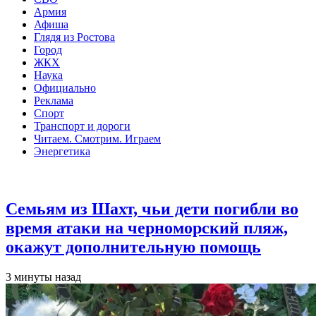
Армия
Афиша
Глядя из Ростова
Город
ЖКХ
Наука
Официально
Реклама
Спорт
Транспорт и дороги
Читаем. Смотрим. Играем
Энергетика
Общество
Семьям из Шахт, чьи дети погибли во
время атаки на черноморский пляж,
окажут дополнительную помощь
3 минуты назад