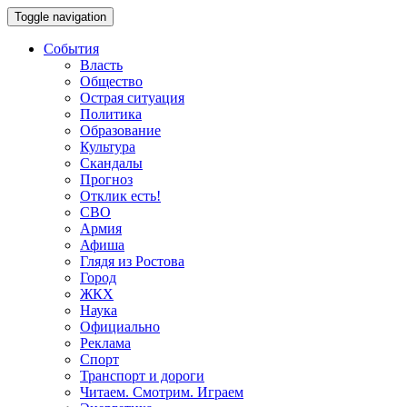
Toggle navigation
События
Власть
Общество
Острая ситуация
Политика
Образование
Культура
Скандалы
Прогноз
Отклик есть!
СВО
Армия
Афиша
Глядя из Ростова
Город
ЖКХ
Наука
Официально
Реклама
Спорт
Транспорт и дороги
Читаем. Смотрим. Играем