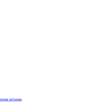
 время шторма