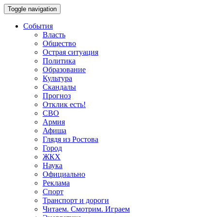
Toggle navigation
События
Власть
Общество
Острая ситуация
Политика
Образование
Культура
Скандалы
Прогноз
Отклик есть!
СВО
Армия
Афиша
Глядя из Ростова
Город
ЖКХ
Наука
Официально
Реклама
Спорт
Транспорт и дороги
Читаем. Смотрим. Играем