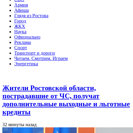
Армия
Афиша
Глядя из Ростова
Город
ЖКХ
Наука
Официально
Реклама
Спорт
Транспорт и дороги
Читаем. Смотрим. Играем
Энергетика
Общество
Жители Ростовской области,
пострадавшие от ЧС, получат
дополнительные выходные и льготные
кредиты
32 минуты назад