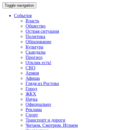
Toggle navigation
События
Власть
Общество
Острая ситуация
Политика
Образование
Культура
Скандалы
Прогноз
Отклик есть!
СВО
Армия
Афиша
Глядя из Ростова
Город
ЖКХ
Наука
Официально
Реклама
Спорт
Транспорт и дороги
Читаем. Смотрим. Играем