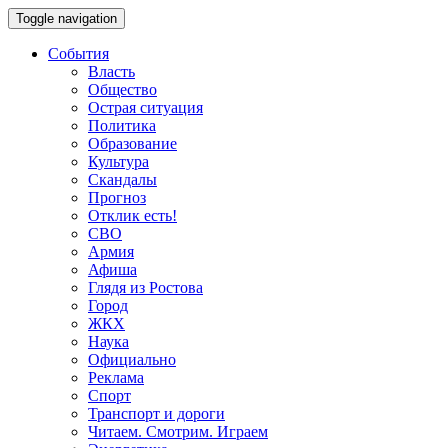
Toggle navigation
События
Власть
Общество
Острая ситуация
Политика
Образование
Культура
Скандалы
Прогноз
Отклик есть!
СВО
Армия
Афиша
Глядя из Ростова
Город
ЖКХ
Наука
Официально
Реклама
Спорт
Транспорт и дороги
Читаем. Смотрим. Играем