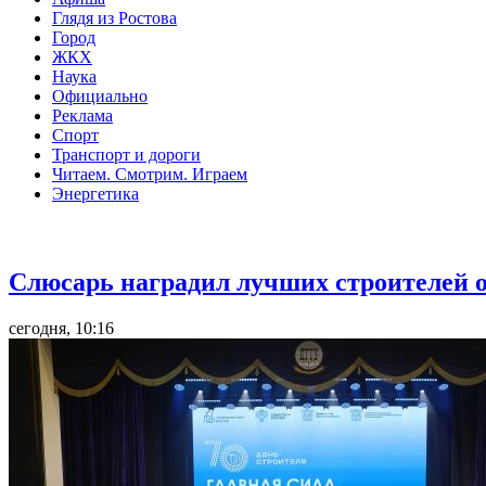
Глядя из Ростова
Город
ЖКХ
Наука
Официально
Реклама
Спорт
Транспорт и дороги
Читаем. Смотрим. Играем
Энергетика
Общество
Слюсарь наградил лучших строителей о
сегодня, 10:16