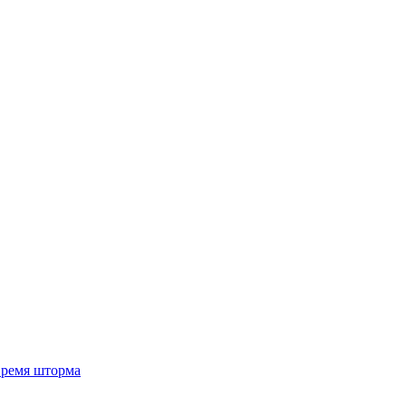
 время шторма