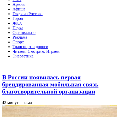
Армия
Афиша
Глядя из Ростова
Город
ЖКХ
Наука
Официально
Реклама
Спорт
Транспорт и дороги
Читаем. Смотрим. Играем
Энергетика
Общество
В России появилась первая
брендированная мобильная связь
благотворительной организации
42 минуты назад