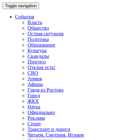
Toggle navigation
События
Власть
Общество
Острая ситуация
Политика
Образование
Культура
Скандалы
Прогноз
Отклик есть!
СВО
Армия
Афиша
Глядя из Ростова
Город
ЖКХ
Наука
Официально
Реклама
Спорт
Транспорт и дороги
Читаем. Смотрим. Играем