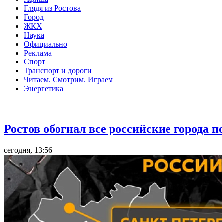
Глядя из Ростова
Город
ЖКХ
Наука
Официально
Реклама
Спорт
Транспорт и дороги
Читаем. Смотрим. Играем
Энергетика
Общество
Ростов обогнал все российские города 
сегодня, 13:56