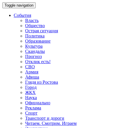
Toggle navigation
События
Власть
Общество
Острая ситуация
Политика
Образование
Культура
Скандалы
Прогноз
Отклик есть!
СВО
Армия
Афиша
Глядя из Ростова
Город
ЖКХ
Наука
Официально
Реклама
Спорт
Транспорт и дороги
Читаем. Смотрим. Играем