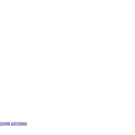
 время шторма