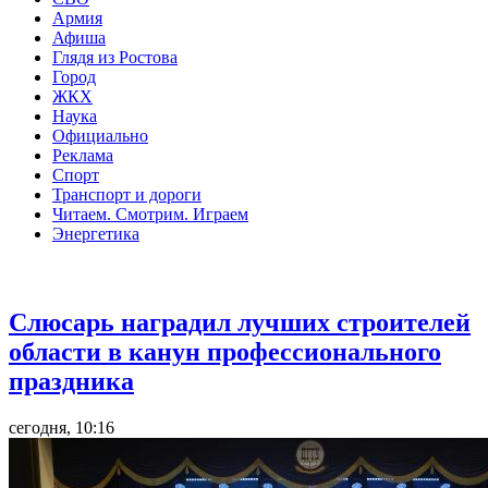
Армия
Афиша
Глядя из Ростова
Город
ЖКХ
Наука
Официально
Реклама
Спорт
Транспорт и дороги
Читаем. Смотрим. Играем
Энергетика
Общество
Слюсарь наградил лучших строителей
области в канун профессионального
праздника
сегодня, 10:16