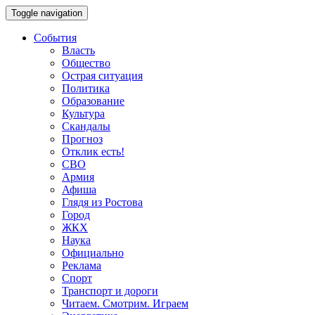
Toggle navigation
События
Власть
Общество
Острая ситуация
Политика
Образование
Культура
Скандалы
Прогноз
Отклик есть!
СВО
Армия
Афиша
Глядя из Ростова
Город
ЖКХ
Наука
Официально
Реклама
Спорт
Транспорт и дороги
Читаем. Смотрим. Играем