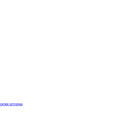
 время шторма