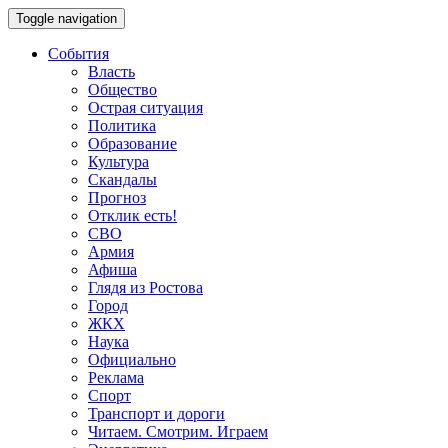
Toggle navigation
События
Власть
Общество
Острая ситуация
Политика
Образование
Культура
Скандалы
Прогноз
Отклик есть!
СВО
Армия
Афиша
Глядя из Ростова
Город
ЖКХ
Наука
Официально
Реклама
Спорт
Транспорт и дороги
Читаем. Смотрим. Играем