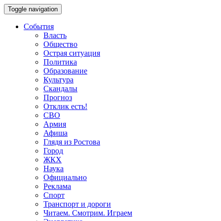
Toggle navigation
События
Власть
Общество
Острая ситуация
Политика
Образование
Культура
Скандалы
Прогноз
Отклик есть!
СВО
Армия
Афиша
Глядя из Ростова
Город
ЖКХ
Наука
Официально
Реклама
Спорт
Транспорт и дороги
Читаем. Смотрим. Играем