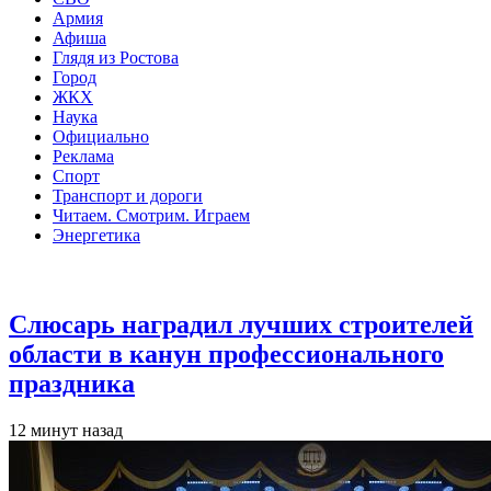
Армия
Афиша
Глядя из Ростова
Город
ЖКХ
Наука
Официально
Реклама
Спорт
Транспорт и дороги
Читаем. Смотрим. Играем
Энергетика
Общество
Слюсарь наградил лучших строителей
области в канун профессионального
праздника
12 минут назад