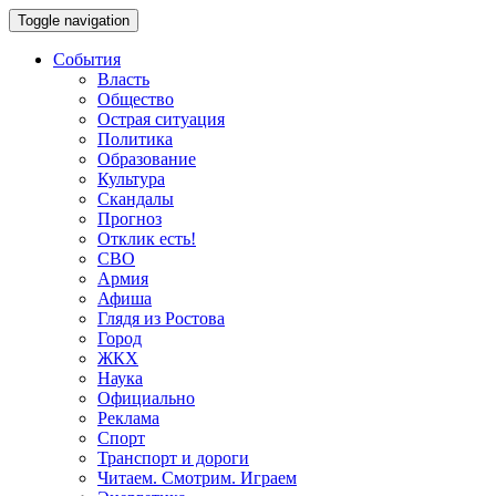
Toggle navigation
События
Власть
Общество
Острая ситуация
Политика
Образование
Культура
Скандалы
Прогноз
Отклик есть!
СВО
Армия
Афиша
Глядя из Ростова
Город
ЖКХ
Наука
Официально
Реклама
Спорт
Транспорт и дороги
Читаем. Смотрим. Играем